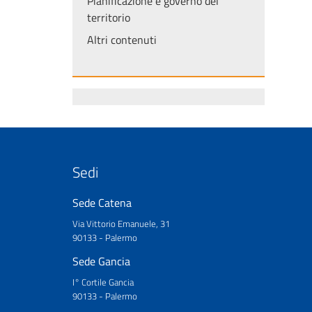
Pianificazione e governo del
territorio
Altri contenuti
Sedi
Sede Catena
Via Vittorio Emanuele, 31
90133 - Palermo
Sede Gancia
I° Cortile Gancia
90133 - Palermo