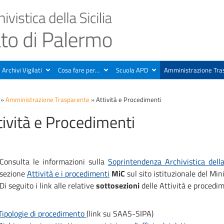
Archivi Vigilati
Cosa fare per…
Scuola APD
Amministrazione Tra
»
Amministrazione Trasparente
»
Attività e Procedimenti
tività e Procedimenti
Consulta le informazioni sulla
Soprintendenza Archivistica della
sezione
Attività e i procedimenti
MiC
sul sito istituzionale del Mini
Di seguito i link alle relative
sottosezioni
delle Attività e procedim
Tipologie di procedimento
(link su SAAS-SIPA)