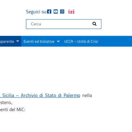
Seguici su:
sparente
Eventi ed Iniziative
UCCR – Unità di Crisi
 Sicilia – Archivio di Stato di Palermo
nella
stero.,
enti del MiC: