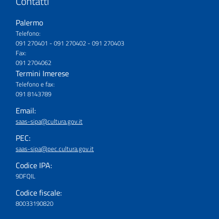
Contatti
Palermo
Telefono:
091 270401 - 091 270402 - 091 270403
Fax:
091 2704062
Termini Imerese
Telefono e fax:
091 8143789
Email:
saas-sipa@cultura.gov.it
PEC:
saas-sipa@pec.cultura.gov.it
Codice IPA:
9DFQIL
Codice fiscale:
80033190820